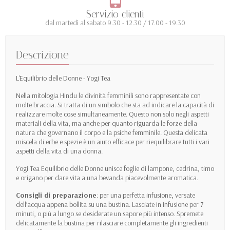
Servizio clienti
dal martedì al sabato 9.30 - 12.30 / 17.00 - 19.30
Descrizione
L'Equilibrio delle Donne - Yogi Tea
Nella mitologia Hindu le divinità femminili sono rappresentate con
molte braccia. Si tratta di un simbolo che sta ad indicare la capacità di
realizzare molte cose simultaneamente. Questo non solo negli aspetti
materiali della vita, ma anche per quanto riguarda le forze della
natura che governano il corpo e la psiche femminile. Questa delicata
miscela di erbe e spezie è un aiuto efficace per riequilibrare tutti i vari
aspetti della vita di una donna.
Yogi Tea Equilibrio delle Donne unisce foglie di lampone, cedrina, timo
e origano per dare vita a una bevanda piacevolmente aromatica.
Consigli di preparazione
: per una perfetta infusione, versate
dell’acqua appena bollita su una bustina. Lasciate in infusione per 7
minuti, o più a lungo se desiderate un sapore più intenso. Spremete
delicatamente la bustina per rilasciare completamente gli ingredienti