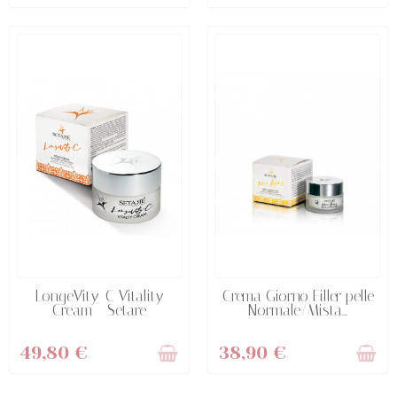
NON DISPONIBILE
NON DISPONIBILE
LongeVity-C Vitality
Crema Giorno Filler pelle
Cream - Setare
Normale/Mista...
49,80 €
38,90 €