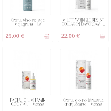
ULTIMI ARTICOLI IN
NON DISPONIBILE
Crema viso no-age
V-LIFT WRINKLE RESIST
MAGAZZINO
Melagrana - La
COLLAGEN DAYCREAM -...
Saponaria
25,00 €
22,00 €
ULTIMI ARTICOLI IN
NON DISPONIBILE
FACIAL OIL VITAMIN
Crema giorno idratante
MAGAZZINO
COCKTAIL - Mossa
energizzante - Mossa